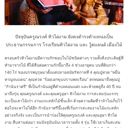
ปัจจุบันครูณรงค์ ทิวไผ่งาม ยังคงดำรงตำแหน่งเป็น
ประธานกรรมการ โรงเรียนทิวไผ่งาม และ วู้ดแลนด์ เมืองไม้
ครอบครัวทิวไผ่งามมีความรักชอบในไม้ชนิดต่างๆ รวมทั้งสิ่งประดิษฐ์ที่
ทำมาจากไม้ ที่ได้สืบต่อความรักนี้มาถึง 4 ช่วงอายุคน บนที่ดินกว่า
140 ไร่ ของบรรพบุรุษมาตั้งแต่ปลายสมัยรัชกาลที่ 4 คุณปู่ทวด “หมื่น
หาญจบแดน” คุณทวด “ร้อยเอกขุนปราบพลเรือน” ตกทอดมาถึงคุณปู่
“กำนันราศรี” ที่เป็นกำนันอยู่ที่ตำบลดอนแฝก และห้วยพลูถึง 40 ปี จน
มาถึงรุ่น คุณครูณรงค์ และคุณครูอุษา ทิวไผ่งาม การสะสมรุ่นแรกๆ
จะเป็นเสาไม้เก่า งานแกะสลักไม้ชิ้นเล็ก ด้วยความคิดที่ว่าถ้าไม่เก็บไว้
ต่อไปจะหาไม่ได้อีก กำนันราศรีนี้เองที่เริ่มการสะสมงานไม้แกะสลัก
อย่างจริงจัง และเป็นการนำร่องให้คุณครูณรงค์ และคุณอุษา ทิวไผ่
งาม สืบสานต่อมา จนปัจจุบันนับเวลารวมทั้ง 4 รุ่น ใช้เวลาเก็บสะสม